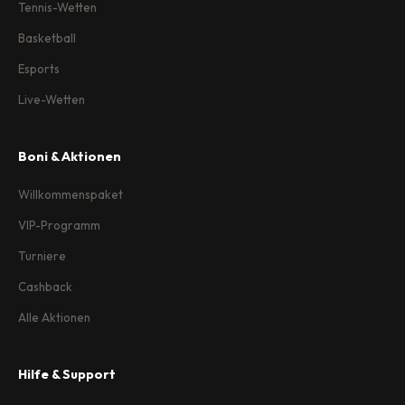
Tennis-Wetten
Basketball
Esports
Live-Wetten
Boni & Aktionen
Willkommenspaket
VIP-Programm
Turniere
Cashback
Alle Aktionen
Hilfe & Support