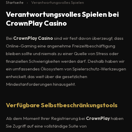
Startseite
›
Verantwortungsvolles Spielen
Verantwortungsvolles Spielen bei
CrownPlay Casino
Bei
CrownPlay Casino
sind wir fest davon überzeugt, dass
Online-Gaming eine angenehme Freizeitbeschäftigung
bleiben sollte und niemals zu einer Quelle von Stress oder
finanziellen Schwierigkeiten werden darf. Deshalb haben wir
ein umfassendes Ökosystem von Spielerschutz-Werkzeugen
entwickelt, das weit über die gesetzlichen
Mindestanforderungen hinausgeht.
Verfügbare Selbstbeschränkungstools
Ab dem Moment Ihrer Registrierung bei
CrownPlay
haben
Sie Zugriff auf eine vollständige Suite von