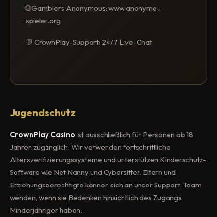
🌐 Gamblers Anonymous: www.anonyme-
spieler.org
💬 CrownPlay-Support: 24/7 Live-Chat
Jugendschutz
CrownPlay Casino
ist ausschließlich für Personen ab 18
Jahren zugänglich. Wir verwenden fortschrittliche
Altersverifizierungssysteme und unterstützen Kinderschutz-
Software wie Net Nanny und Cybersitter. Eltern und
Erziehungsberechtigte können sich an unser Support-Team
wenden, wenn sie Bedenken hinsichtlich des Zugangs
Minderjähriger haben.