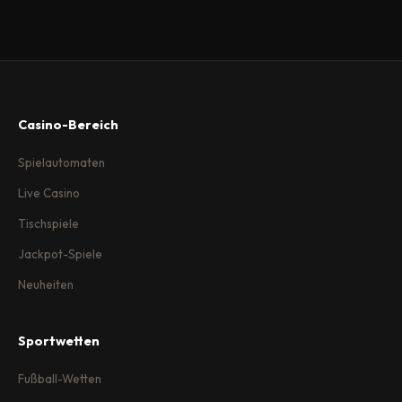
Casino-Bereich
Spielautomaten
Live Casino
Tischspiele
Jackpot-Spiele
Neuheiten
Sportwetten
Fußball-Wetten