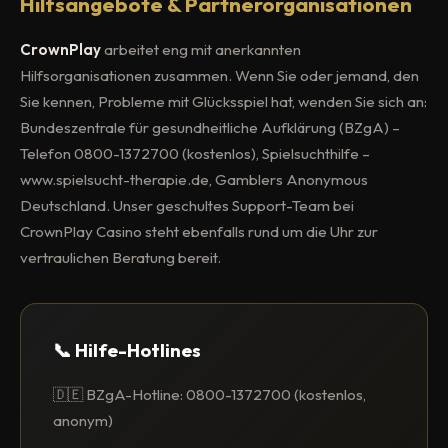
Hilfsangebote & Partnerorganisationen
CrownPlay
arbeitet eng mit anerkannten
Hilfsorganisationen zusammen. Wenn Sie oder jemand, den
Sie kennen, Probleme mit Glücksspiel hat, wenden Sie sich an:
Bundeszentrale für gesundheitliche Aufklärung (BZgA) –
Telefon 0800-1372700 (kostenlos), Spielsuchthilfe –
www.spielsucht-therapie.de, Gamblers Anonymous
Deutschland. Unser geschultes Support-Team bei
CrownPlay Casino steht ebenfalls rund um die Uhr zur
vertraulichen Beratung bereit.
📞 Hilfe-Hotlines
🇩🇪 BZgA-Hotline: 0800-1372700 (kostenlos,
anonym)